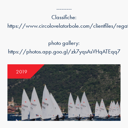
---------
Classifiche:
https://www.circolovelatorbole.com/clientfiles/re
photo gallery:
https://photos.app.goo.gl/zk7yqsAsVHqATEqq7
2019