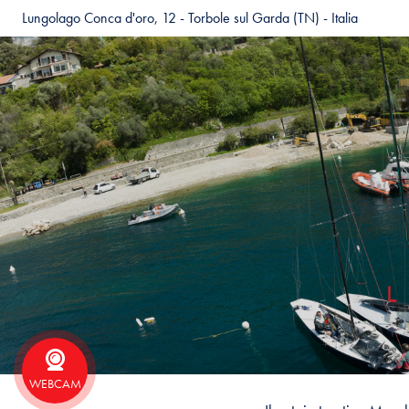
Lungolago Conca d'oro, 12 - Torbole sul Garda (TN) - Italia
WEBCAM