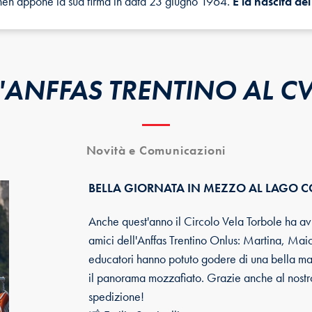
ghen appone la sua firma in data 23 giugno 1964.
È la nascita de
'ANFFAS TRENTINO AL C
Novità e Comunicazioni
BELLA GIORNATA IN MEZZO AL LAGO CO
Anche quest'anno il Circolo Vela Torbole ha avut
amici dell'Anffas Trentino Onlus: Martina, Maic
educatori hanno potuto godere di una bella ma
il panorama mozzafiato. Grazie anche al nostr
spedizione!