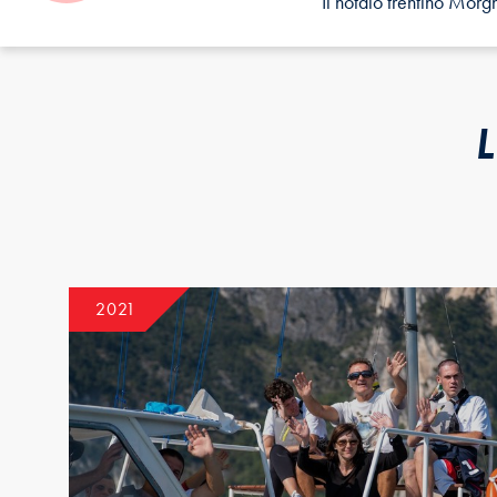
Il notaio trentino Mor
L
2021