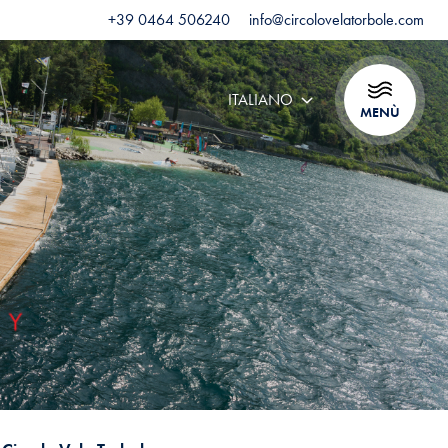
+39 0464 506240
info@circolovelatorbole.com
ITALIANO
MENÙ