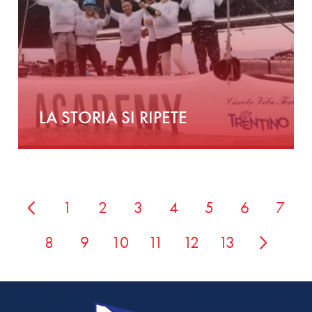
LA STORIA SI RIPETE
1
2
3
4
5
6
7
8
9
10
11
12
13