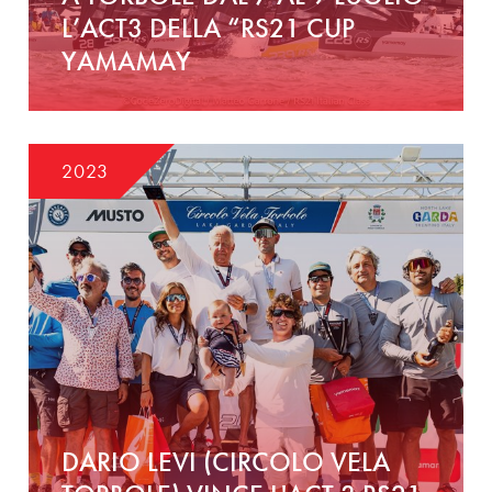
L’ACT3 DELLA “RS21 CUP
YAMAMAY
2023
DARIO LEVI (CIRCOLO VELA