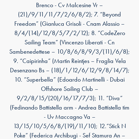
Brenco - Cv Malcesine Vr –
(21)/9/11/11/7/2/6/8/2); 7. “Beyond
Freedom” (Gianluca Grisoli - Cnam Alassio –
8/4/(14)/12/8/5/7/2/12); 8. “CodeZero
Sailing Team” (Vincenzo Liberati - Cn
Sambenedettese – 10/8/6/8/9/3/(11)/6/8);
9. “Caipirinha” (Martin Reintjes – Fraglia Vela
Desenzano Bs – (18)/1/12/6/12/9/8/14/7);
10. “Superbella” (Edoardo Martinelli - Dubai
Offshore Sailing Club –
9/2/8/15/(20)/16/17/7/3); 11. “Diva”
(Fedinando Battistella arm - Andrea Battistella tim
- Uv Maccagno Va –
13/15/10/5/6/8/(19)/11/10); 12.“Stick N
Poke” (Federica Archibugi - Sef Stamura An –